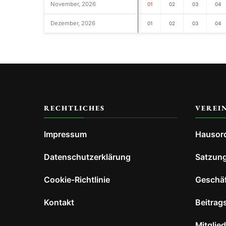
November, 2026
01
02
03
04
Dezember, 2026
01
02
03
04
RECHTLICHES
VEREI
Impressum
Hausor
Datenschutzerklärung
Satzun
Cookie-Richtlinie
Geschä
Kontakt
Beitrag
Mitglie