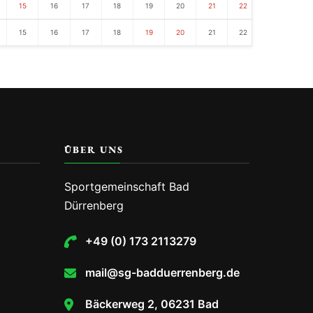
15
16
17
18
19
20
21
22
23
24
15
16
17
18
19
20
21
22
23
24
ÜBER UNS
Sportgemeinschaft Bad
Dürrenberg
+49 (0) 173 2113279
mail@sg-badduerrenberg.de
Bäckerweg 2, 06231 Bad