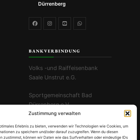
Dürrenberg
BANKVERBINDUNG
Volks -und Raiffeisenbank
Saale Unstrut e.G.
Sportgemeinschaft Bad
Dürrenberg e.V.
Zustimmung verwalten
DE96 8006 3648 3201 5550
00
optimales Erlebnis zu bieten, verwenden wir Technologien wie Cookies, um
mationen zu speichern und/oder darauf zuzugreifen. Wenn du diesen
n zustimmst, können wir Daten wie das Surfverhalten oder eindeutige IDs