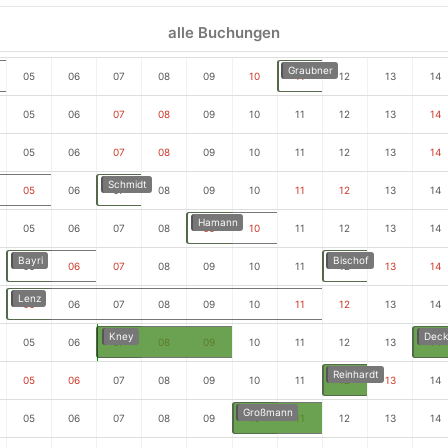
alle Buchungen
Graubner
05
06
07
08
09
10
11
12
13
14
05
06
07
08
09
10
11
12
13
14
05
06
07
08
09
10
11
12
13
14
Schmidt
05
06
07
08
09
10
11
12
13
14
Hamann
05
06
07
08
09
10
11
12
13
14
Bayri
Bischof
05
06
07
08
09
10
11
12
13
14
Lenz
05
06
07
08
09
10
11
12
13
14
Kney
Deck
05
06
07
08
09
10
11
12
13
14
Reinhardt
05
06
07
08
09
10
11
12
13
14
Großmann
05
06
07
08
09
10
11
12
13
14