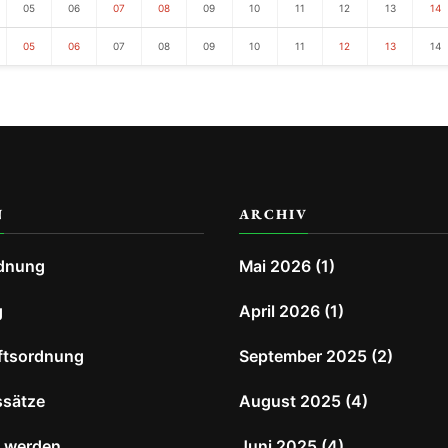
05
06
07
08
09
10
11
12
13
14
05
06
07
08
09
10
11
12
13
14
N
ARCHIV
dnung
Mai 2026
(1)
g
April 2026
(1)
ftsordnung
September 2025
(2)
ssätze
August 2025
(4)
d werden
Juni 2025
(4)