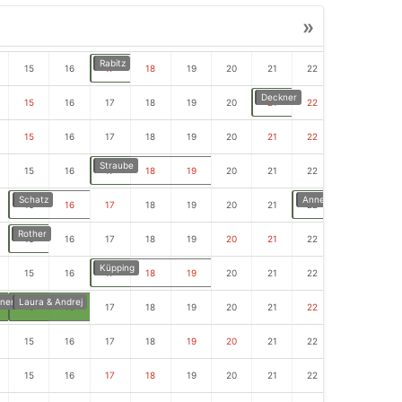
»
Rabitz
15
16
17
18
19
20
21
22
23
24
Deckner
15
16
17
18
19
20
21
22
23
24
15
16
17
18
19
20
21
22
23
24
Straube
15
16
17
18
19
20
21
22
23
24
Schatz
Anne Zimmerer
15
16
17
18
19
20
21
22
23
24
Rother
Roskosch
15
16
17
18
19
20
21
22
23
24
Küpping
15
16
17
18
19
20
21
22
23
24
ner
Laura & Andrej
15
16
17
18
19
20
21
22
23
24
15
16
17
18
19
20
21
22
23
24
15
16
17
18
19
20
21
22
23
24