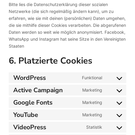
Bitte lies die Datenschutzerklärung dieser sozialen
Netzwerke (die sich regelmäßig ändern kann), um zu
erfahren, wie sie mit deinen (persönlichen) Daten umgehen,
die sie mithilfe dieser Cookies verarbeiten. Die abgerufenen
Daten werden so weit wie möglich anonymisiert. Facebook,
WhatsApp und Instagram hat seine Sitze in den Vereinigten
Staaten
6. Platzierte Cookies
WordPress
Funktional
Consent
to
Active Campaign
Marketing
Consent
service
to
Google Fonts
wordpress
Marketing
Consent
service
to
YouTube
active-
Marketing
Consent
service
campaign
to
VideoPress
google-
Statistik
Consent
service
fonts