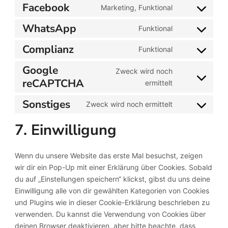
to
Facebook
youtube
Marketing, Funktional
Consent
service
to
WhatsApp
videopress
Funktional
Consent
service
to
Complianz
facebook
Funktional
Consent
service
to
Google
whatsapp
Zweck wird noch
service
reCAPTCHA
Consent
ermittelt
complianz
to
Sonstiges
Zweck wird noch ermittelt
service
Consent
google-
to
7. Einwilligung
recaptcha
service
sonstiges
Wenn du unsere Website das erste Mal besuchst, zeigen
wir dir ein Pop-Up mit einer Erklärung über Cookies. Sobald
du auf „Einstellungen speichern“ klickst, gibst du uns deine
Einwilligung alle von dir gewählten Kategorien von Cookies
und Plugins wie in dieser Cookie-Erklärung beschrieben zu
verwenden. Du kannst die Verwendung von Cookies über
deinen Browser deaktivieren, aber bitte beachte, dass