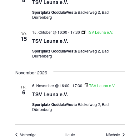
TSV Leuna e.V.
Sportplatz Goddula/Vesta
Bäckerweg 2, Bad
Dürrenberg
15. Oktober @ 16:00
-
17:30
TSV Leuna e.V.
DO.
15
TSV Leuna e.V.
Sportplatz Goddula/Vesta
Bäckerweg 2, Bad
Dürrenberg
November 2026
6. November @ 16:00
-
17:30
TSV Leuna e.V.
FR.
6
TSV Leuna e.V.
Sportplatz Goddula/Vesta
Bäckerweg 2, Bad
Dürrenberg
Veranstaltungen
Veranstalt
Vorherige
Heute
Nächste