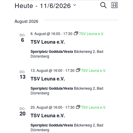
Veranstaltungen
Heute
 - 
11/6/2026
Verans
Vera
SUCHE
LISTE
Datum
Ansi
Suche
August 2026
wählen.
Navi
und
6. August @ 16:00
-
17:30
TSV Leuna e.V.
DO.
6
Ansich
TSV Leuna e.V.
Sportplatz Goddula/Vesta
Bäckerweg 2, Bad
Naviga
Dürrenberg
13. August @ 16:00
-
17:30
TSV Leuna e.V.
DO.
13
TSV Leuna e.V.
Sportplatz Goddula/Vesta
Bäckerweg 2, Bad
Dürrenberg
20. August @ 16:00
-
17:30
TSV Leuna e.V.
DO.
20
TSV Leuna e.V.
Sportplatz Goddula/Vesta
Bäckerweg 2, Bad
Dürrenberg