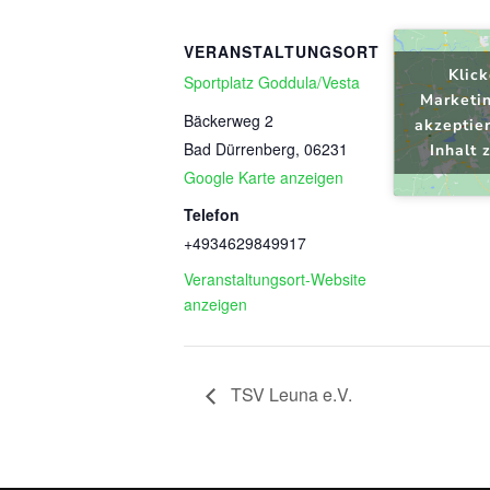
VERANSTALTUNGSORT
Klick
Sportplatz Goddula/Vesta
Marketi
Bäckerweg 2
akzeptie
Bad Dürrenberg
,
06231
Inhalt 
Google Karte anzeigen
Telefon
+4934629849917
Veranstaltungsort-Website
anzeigen
TSV Leuna e.V.