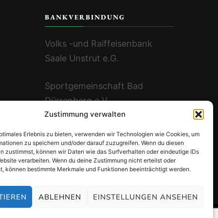
BANKVERBINDUNG
Volks -und Raiffeisenbank
Saale Unstrut e.G.
Sportgemeinschaft Bad
Dürrenberg e.V.
Zustimmung verwalten
DE96 8006 3648 3201 5550
00
optimales Erlebnis zu bieten, verwenden wir Technologien wie Cookies, um
mationen zu speichern und/oder darauf zuzugreifen. Wenn du diesen
n zustimmst, können wir Daten wie das Surfverhalten oder eindeutige IDs
UstNr.: DE152802557
ebsite verarbeiten. Wenn du deine Zustimmung nicht erteilst oder
t, können bestimmte Merkmale und Funktionen beeinträchtigt werden.
TIEREN
ABLEHNEN
EINSTELLUNGEN ANSEHEN