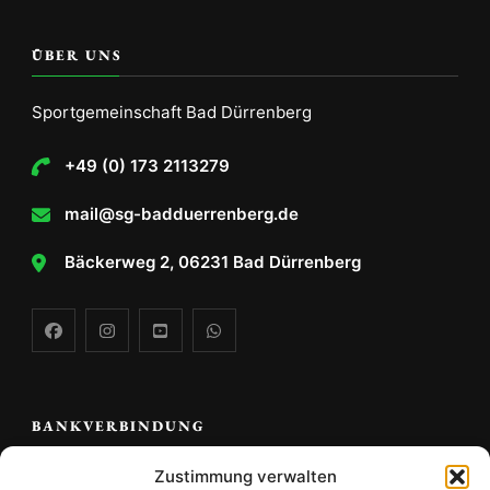
ÜBER UNS
Sportgemeinschaft Bad Dürrenberg
+49 (0) 173 2113279
mail@sg-badduerrenberg.de
Bäckerweg 2, 06231 Bad Dürrenberg
BANKVERBINDUNG
Zustimmung verwalten
Volks -und Raiffeisenbank Saale Unstrut e.G.