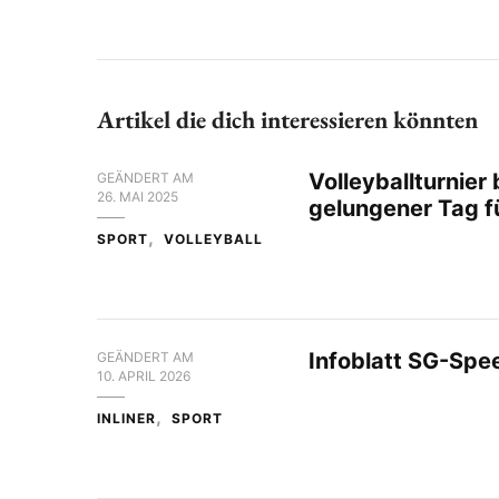
Artikel die dich interessieren könnten
Volleyballturnier
GEÄNDERT AM
26. MAI 2025
gelungener Tag f
SPORT
VOLLEYBALL
Infoblatt SG-Spe
GEÄNDERT AM
10. APRIL 2026
INLINER
SPORT