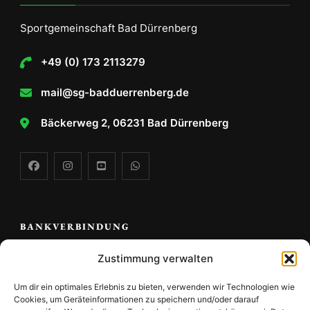
Sportgemeinschaft Bad Dürrenberg
+49 (0) 173 2113279
mail@sg-badduerrenberg.de
Bäckerweg 2, 06231 Bad Dürrenberg
BANKVERBINDUNG
Zustimmung verwalten
Volks -und Raiffeisenbank Saale Unstrut e.G.
Um dir ein optimales Erlebnis zu bieten, verwenden wir Technologien wie
Sportgemeinschaft Bad Dürrenberg e.V.
Cookies, um Geräteinformationen zu speichern und/oder darauf