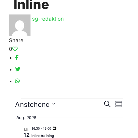
Inline
sg-redaktion
Share
0
Veranstaltungen
Anstehend
Verans
Vera
SUCHE
ZUSAMM
Datum
Ansi
Suche
Aug. 2026
auswählen.
Navi
und
16:30
-
18:00
MI.
12
Inlinetraining