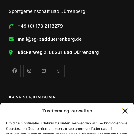
Sportgemeinschaft Bad Dürrenberg
+49 (0) 173 2113279
mail@sg-badduerrenberg.de
Bäckerweg 2, 06231 Bad Dürrenberg
BANKVERBINDUNG
Zustimmung verwalten
Volks -und Raiffeisenbank Saale Unstrut e.G.
Um dir ein optimales Erlebnis zu bieten, verwenden wir Technologien wie
Sportgemeinschaft Bad Dürrenberg e.V.
Cookies, um Geräteinformationen zu speichern und/oder darauf
zuzugreifen. Wenn du diesen Technologien zustimmst, können wir Daten