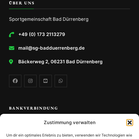
ÜBER UNS
Sportgemeinschaft Bad Dürrenberg
+49 (0) 173 2113279
mail@sg-badduerrenberg.de
Bäckerweg 2, 06231 Bad Dürrenberg
BANKVERBINDUNG
Zustimmung verwalten
Volks -und Raiffeisenbank Saale Unstrut e.G.
Um dir ein optimales Erlebnis zu bieten, verwenden wir Technologien wie